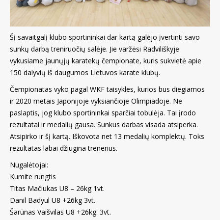
Šį savaitgalį klubo sportininkai dar kartą galėjo įvertinti savo
sunkų darbą treniruočių salėje. Jie varžėsi Radviliškyje
vykusiame jaunųjų karatekų čempionate, kuris sukvietė apie
150 dalyvių iš daugumos Lietuvos karate klubų.
Čempionatas vyko pagal WKF taisykles, kurios bus diegiamos
ir 2020 metais Japonijoje vyksiančioje Olimpiadoje. Ne
paslaptis, jog klubo sportininkai sparčiai tobulėja. Tai įrodo
rezultatai ir medalių gausa. Sunkus darbas visada atsiperka.
Atsipirko ir šį kartą. Iškovota net 13 medalių komplektų. Toks
rezultatas labai džiugina trenerius.
Nugalėtojai:
Kumite rungtis
Titas Mačiukas U8 – 26kg 1vt.
Danil Badyul U8 +26kg 3vt.
Šarūnas Vaišvilas U8 +26kg. 3vt.