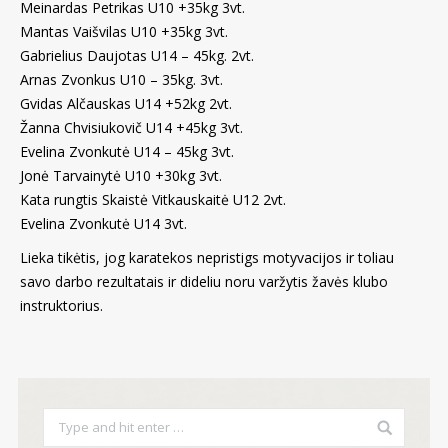
Meinardas Petrikas U10 +35kg 3vt.
Mantas Vaišvilas U10 +35kg 3vt.
Gabrielius Daujotas U14 – 45kg. 2vt.
Arnas Zvonkus U10 – 35kg. 3vt.
Gvidas Alčauskas U14 +52kg 2vt.
Žanna Chvisiukovič U14 +45kg 3vt.
Evelina Zvonkutė U14 – 45kg 3vt.
Jonė Tarvainytė U10 +30kg 3vt.
Kata rungtis Skaistė Vitkauskaitė U12 2vt.
Evelina Zvonkutė U14 3vt.
Lieka tikėtis, jog karatekos nepristigs motyvacijos ir toliau
savo darbo rezultatais ir dideliu noru varžytis žavės klubo
instruktorius.