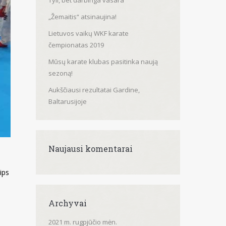
Tyli, bet darbinga vasara
„Žemaitis“ atsinaujina!
Lietuvos vaikų WKF karate
čempionatas 2019
Mūsų karate klubas pasitinka naują
sezoną!
Aukščiausi rezultatai Gardine,
Baltarusijoje
Naujausi komentarai
lips
Archyvai
2021 m. rugpjūčio mėn.