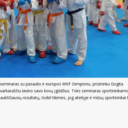
seminaras su pasaulio ir europos WKF čempionu, prizininku Gogita
 tvarkaraščiu lavino savo kovų įgūdžius. Toks seminaras sportininkams
ti aukščiausių rezultatų, todėl tikimes, jog ateityje ir mūsų sportininkai 